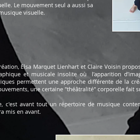
stuelle. Le mouvement seul a aussi sa
musique visuelle.
éation, Elsa Marquet Lienhart et Claire Voisin propo
aphique et musicale insolite où l’apparition d’im
iques permettent une approche différente de la créa
vements, une certaine "théâtralité" corporelle fait s
le, c'est avant tout un répertoire de musique cont
ra mis en avant.