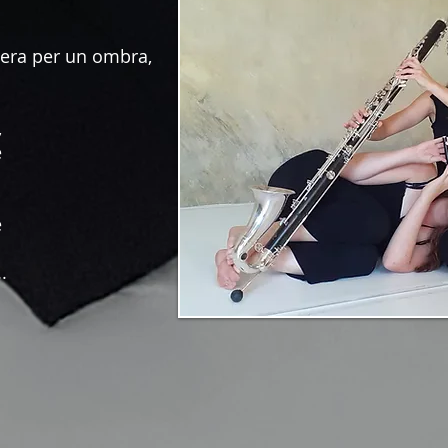
iera per un ombra,
,
e
e
.