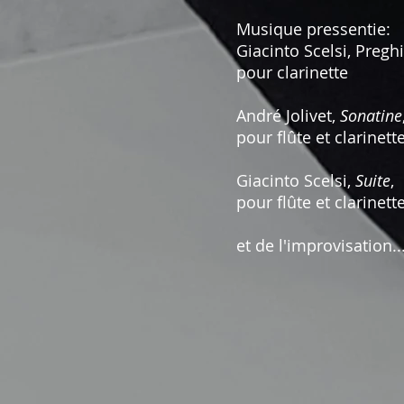
Musique pressentie:
Giacinto Scelsi, Pregh
pour clarinette
André Jolivet,
Sonatine
pour flûte et clarinett
Giacinto Scelsi,
Suite
,
pour flûte et clarinett
et de l'improvisation...