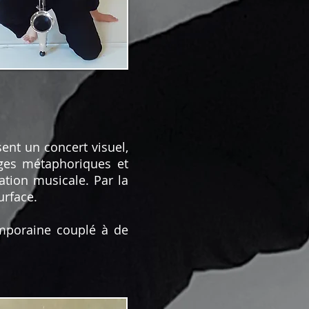
sent un concert visuel,
ages métaphoriques et
tion musicale. Par la
urface.
emporaine couplé à de