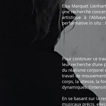
Elsa Marquet Lienhart
une recherche concern
artistique à l'Abb
performative in situ :
Pour continuer ce tra
leur recherche d’une 
du réalisme corporel 
travail de mouvement 
corps, la vitesse, la fo
dynamiques, l’intensit
En se basant sur la re
musicaux précis, elles