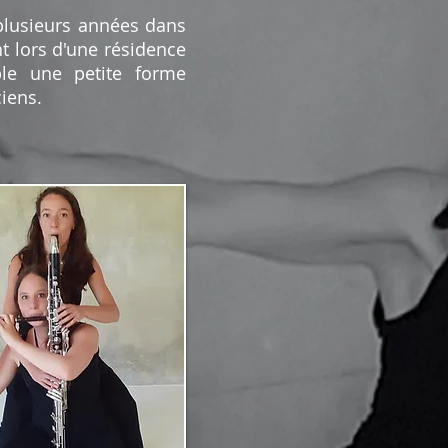
 plusieurs années dans
t lors d'une résidence
le une petite forme
ciens.